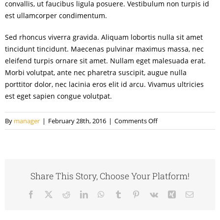
convallis, ut faucibus ligula posuere. Vestibulum non turpis id
est ullamcorper condimentum.
Sed rhoncus viverra gravida. Aliquam lobortis nulla sit amet
tincidunt tincidunt. Maecenas pulvinar maximus massa, nec
eleifend turpis ornare sit amet. Nullam eget malesuada erat.
Morbi volutpat, ante nec pharetra suscipit, augue nulla
porttitor dolor, nec lacinia eros elit id arcu. Vivamus ultricies
est eget sapien congue volutpat.
on
By
manager
|
February 28th, 2016
|
Comments Off
Quisque
condimentum
interdum
purus
Share This Story, Choose Your Platform!
tempus.
Facebook
X
Reddit
LinkedIn
WhatsApp
Tumblr
Pinterest
Vk
Xing
Email