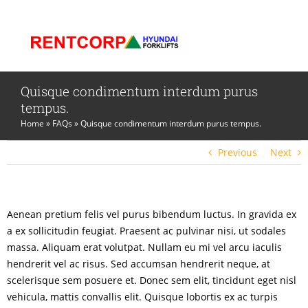
Skip
to
content
Quisque condimentum interdum purus
tempus.
Home
»
FAQs
»
Quisque condimentum interdum purus tempus.
Previous
Next
Aenean pretium felis vel purus bibendum luctus. In gravida ex
a ex sollicitudin feugiat. Praesent ac pulvinar nisi, ut sodales
massa. Aliquam erat volutpat. Nullam eu mi vel arcu iaculis
hendrerit vel ac risus. Sed accumsan hendrerit neque, at
scelerisque sem posuere et. Donec sem elit, tincidunt eget nisl
vehicula, mattis convallis elit. Quisque lobortis ex ac turpis